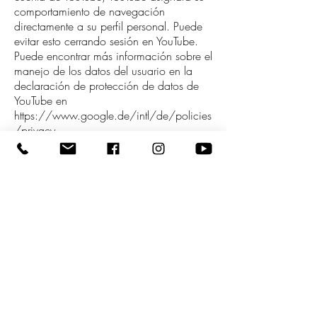
comportamiento de navegación
directamente a su perfil personal. Puede
evitar esto cerrando sesión en YouTube.
Puede encontrar más información sobre el
manejo de los datos del usuario en la
declaración de protección de datos de
YouTube en
https://www.google.de/intl/de/policies
/privacy
Otros servicios externos (por ejemplo,
Google Web Fonts, Google Maps,
complementos de redes sociales, ...)
No utilizamos ningún otro servicio externo
en este sitio web.
Tus derechos
Como usuario, recibirá información
gratuita sobre su solicitud sobre qué datos
personales se han almacenado sobre
usted. Si su solicitud no entra en conflicto